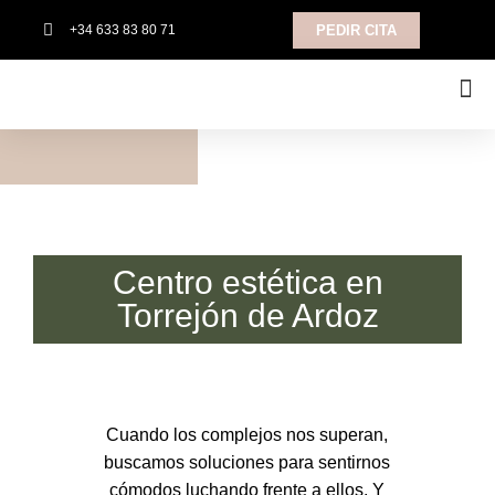
+34 633 83 80 71
PEDIR CITA
TRATAMIENTOS CORPORALES
Centro estética en
Torrejón de Ardoz
Cuando los complejos nos superan,
buscamos soluciones para sentirnos
cómodos luchando frente a ellos. Y