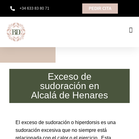
+34 633 83 80 71
PEDIR CITA
TRATAMIENTOS CORPORALES
Exceso de
sudoración en
Alcalá de Henares
El exceso de sudoración o hiperdorsis es una
sudoración excesiva que no siempre está
relacionada con el calor o el ejercicio. Esta