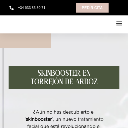
+34 633 83 80 71
PEDIR CITA
TRATAMIENTOS CORPORALES
Skinbooster en
Torrejón de Ardoz
¿Aún no has descubierto el
‘
skinbooster
’, un nuevo
tratamiento
facial
que está revolucionando el