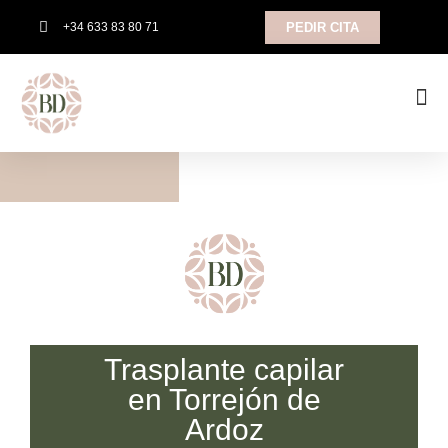
+34 633 83 80 71
PEDIR CITA
TRATAMIENTOS CORPORALES
Trasplante capilar
en Torrejón de
Ardoz